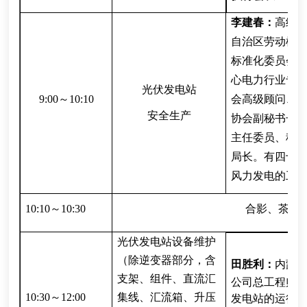
李建春：
高级
自治区劳动模
标准化委员会
心电力行业专
光伏发电站
9:00～10:10
会高级顾问、
安全生产
协会副秘书长
主任委员、秘
局长。有四十
风力发电的工
10:10～10:30
合影、茶歇
光伏发电站设备维护
（除逆变器部分，含
田胜利：
内蒙
支架、组件、直流汇
公司总工程师（
10:30～12:00
集线、汇流箱、升压
发电站的运行