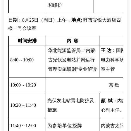
和维护
日期
：8月25日
（周日）
上午；
地点:
呼市宾悦大酒店四
楼一号会议室
时间安排
内
容
华北能源监管局--“内蒙
王 达：
国网内
8:40～10:00
古
光伏发电站并网运行
电力科学研究
管理实施细则”专业解读
室主管
10:00～10:20
茶 歇
光伏发电站雷电防护及
颜 斌：
内蒙
10:20～11:40
措施
心副主任、高
11:40～12:00
为参培单位授牌
内蒙古太阳能