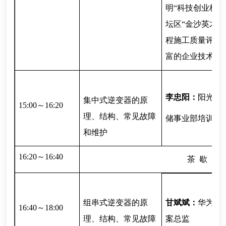
明“科技创业杯
坛区“金沙英才
程施工质量评定
富的企业技术研
李忠阳：
阳光电
集中式逆变器的
原
15:00～16:20
理、结构、常见故障
储事业部培训发
和维护
16:20～16:40
茶 歇
组串式逆变器的原
甘斌斌：
华为智
16:40～18:00
理、结构、常见故障
案总监