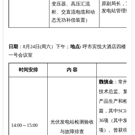
原副局长，近
变压器、高压汇流
发电站管理经
柜、交直流电缆和动
态无功补偿装置）
日期
：8月24日(周六）下午；
地点:
呼市宾悦大酒店四楼
一号会议室
时间安排
内 容
魏慎金
：常州华
技术总监、复旦
产品生产和检测
篇，其中SCI/E
36项（其中发明
光伏发电站检测验收
14:00～15:00
项）。曾获得上
与故障排查