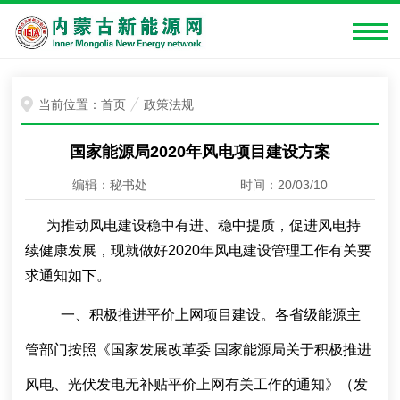
当前位置：
首页
政策法规
国家能源局2020年风电项目建设方案
编辑：秘书处
时间：20/03/10
为推动风电建设稳中有进、稳中提质，促进风电持
续健康发展，现就做好
2020
年风电建设管理工作有关要
求通知如下。
一、积极推进平价上网项目建设。各省级能源主
管部门按照《国家发展改革委
国家能源局关于积极推进
风电、光伏发电无补贴平价上网有关工作的通知》（发