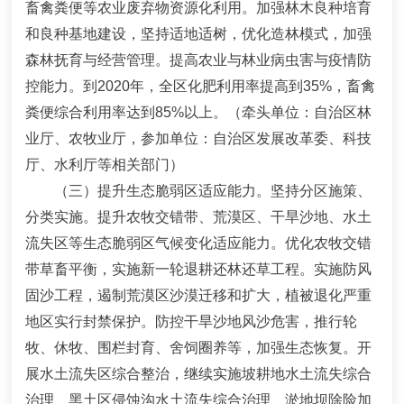
畜禽粪便等农业废弃物资源化利用。加强林木良种培育
和良种基地建设，坚持适地适树，优化造林模式，加强
森林抚育与经营管理。提高农业与林业病虫害与疫情防
控能力。到
2020
年，全区化肥利用率提高到
35%
，畜禽
粪便综合利用率达
到
85%
以上。
（牵头单位：自治区林
业厅、农牧业厅，参加单位：自治区发展改革委、科技
厅、水利厅等相关部门）
（三）提升生态脆弱区适应能力。
坚持分区施策、
分类实施。提升农牧交错带、荒漠区、干旱沙地、水土
流失区等生态脆弱区气候变化适应能力。优化农牧交错
带草畜平衡，实施新一轮退耕还林还草工程。实施防风
固沙工程，遏制荒漠区沙漠迁移和扩大，植被退化严重
地区实行封禁保护。防控干旱沙地风沙危害，推行轮
牧、休牧、围栏封育、舍饲圈养等，加强生态恢复。开
展水土流失区综合整治，
继续实施坡耕地水土流失综合
治理、黑土区侵蚀沟水土流失综合治理、淤地坝除险加