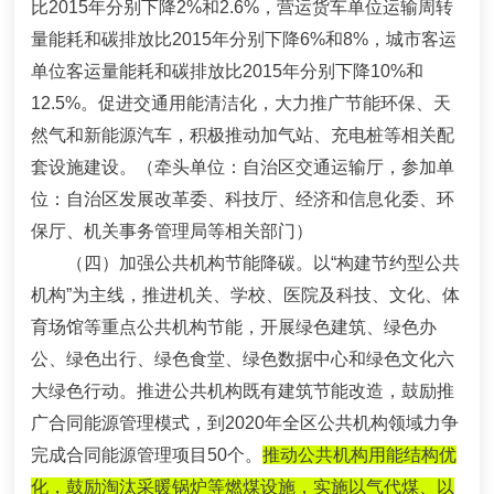
比
2015
年分别下降
2%
和
2.6%
，营运货车单位运输周转
量能耗和碳排放比
2015
年分别下降
6%
和
8%
，城市客运
单位客运量能耗和碳排放比
2015
年分别下降
10%
和
12.5%
。促进交通用能清洁化，大力推广节能环保、天
然气和新能源汽车，积极推动加气站、充电桩等相关配
套设施建设。
（牵头单位：自治区交通运输厅，参加单
位：自治区发展改革委、科技厅、经济和信息化委、环
保厅、机关事务管理局等相关部门）
（四）加强公共机构节能降碳。
以“构建节约型公共
机构”为主线，推进机关、学校、医院及科技、文化、体
育场馆等重点公共机构节能，开展绿色建筑、绿色办
公、绿色出行、绿色食堂、绿色数据中心和绿色文化六
大绿色行动。推进公共机构既有建筑节能改造，鼓励推
广合同能源管理模式，到2020年全区公共机构领域力争
完成合同能源管理项目50个。
推动公共机构用能结构优
化，鼓励淘汰采暖锅炉等燃煤设施，实施以气代煤、以