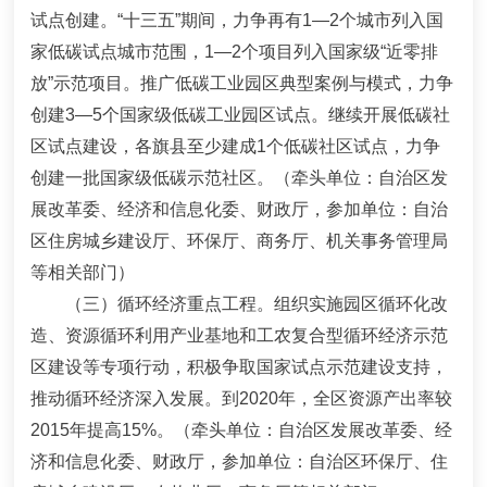
试点创建。
“
十三五
”
期间
，力争再有
1
—
2
个城市列入国
家低碳试点城市范围
，
1
—
2
个项目列入国家级
“
近零排
放
”
示范项目。推广低碳工业园区典型案例与模式，力争
创建
3
—
5
个国家级低碳工业园区试点。继续开展低碳社
区试点建设，各旗县至少建成
1
个低碳社区试点，力争
创建一批国家级低碳示范社区。
（牵头单位：自治区发
展改革委、经济和信息化委、财政厅，参加单位：自治
区住房城乡建设厅、环保厅、商务厅、机关事务管理局
等相关部门）
（三）循环经济重点工程。
组织实施园区循环化改
造、资源循环利用产业基地和工农复合型循环经济示范
区建设等专项行动，积极争取国家试点示范建设支持，
推动循环经济深入发展。到
2020
年，全区资源产出率较
2015
年提高
1
5%
。
（牵头单位：自治区发展改革委、经
济和信息化委、财政厅，参加单位：自治区环保厅、住