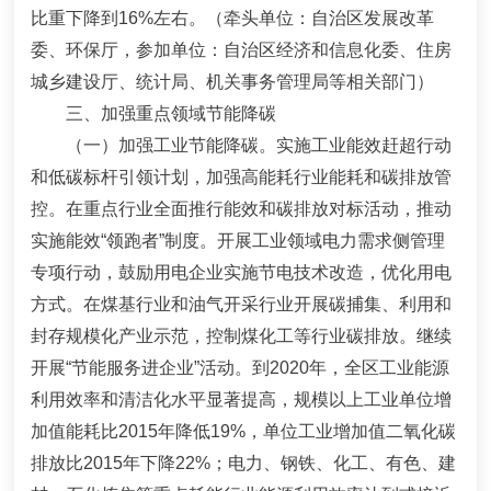
比重下降到16%左右。
（牵头单位：自治区发展改革
委、环保厅，参加单位：自治区经济和信息化委、住房
城乡建设厅、统计局、机关事务管理局等相关部门）
三、加强重点领域节能降碳
（一）加强工业节能降碳。
实施工业能效赶超行动
和低碳标杆引领计划，加强高能耗行业能耗和碳排放管
控。在重点行业全面推行能效和碳排放对标活动，推动
实施能效
“
领跑者
”
制度。开展工业领域电力需求侧管理
专项行动，鼓励用电企业实施节电技术改造，优化用电
方式。在煤基行业和油气开采行业开展碳捕集、利用和
封存规模化产业示范，控制煤化工等行业碳排放。继续
开展
“节能服务进企业”活动。
到
2020
年，全区工业能源
利用效率和清洁化水平显著提高，规模以上工业单位增
加值能耗比
2015
年降低
19%
，单位工业增加值二氧化碳
排放比
2015
年下降
22%
；电力、钢铁、化工、有色、建