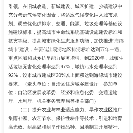
引领。在旧城改造、新城建设、城区扩建、乡镇建设中
充分考虑气候变化因素，将适应气候变化纳入城市规
划。调整优化供排水、交通、能源、垃圾处理等基础设
施建设标准，提高城市生命线系统基础设施建设标准和
抗灾等级。提高城市绿化生态服务功能，加快推进
“
海绵
城市
”
建设，主要低洼易涝地区排涝标准达到
五
年一遇。
重点区域和城乡抗旱能力显著增强。到
2020
年，城镇生
活垃圾无害化处理率达
到
97%
，
城镇污水处理率达到
92%
，设市城市建成
区
20%
以上面积达到海绵城市建设
要求。
（牵头单位：自治区住房城乡建设厅，参加单
位：自治区发展改革委、经济和信息化委、交通运输
厅、水利厅、机关事务管理局等相关部门）
（
二
）
提升农业与林业适应能力。
旱作农业区推广
集雨补灌、农艺节水、保护性耕作等技术，引进和培育
高光效、耐高温和耐旱作物品种。因地制宜开展秸秆、