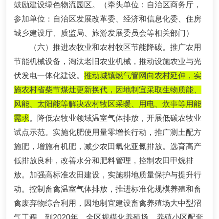
鼓励建设绿色物流园区。
（牵头单位：自治区商务厅，
参加单位：自治区发展改革委、经济和信息化委、住房
城乡建设厅、质监局、旅游发展委员会等相关部门）
（六）推进农牧业和农村牧区节能降碳。
推广农用
节能机械设备，淘汰老旧农业机械，推动设施农业与光
伏发电一体化建设。
推动城镇燃气管网向农村延伸，实
施农村省柴节煤灶更新换代，因地制宜采取生物质能、
风能、太阳能等解决农村牧区采暖、用电、炊事等用能
需求
。降低农牧业领域温室气体排放，开展低碳农牧业
试点示范。实施化肥使用量零增长行动，推广测土配方
施肥，增施有机肥，减少农田氧化亚氮排放。选育高产
低排放良种，改善水分和肥料管理，控制农田甲烷排
放。加强高标准农田建设，实施耕地质量保护与提升行
动。控制畜禽温室气体排放，推进标准化规模养殖和畜
禽废弃物综合利用，因地制宜建设畜禽养殖场大中型沼
气工程。到
2020
年，全区规模化养殖场、养殖小区配套