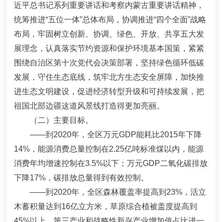
近平总书记系列重要讲话和考察内蒙古重要讲话精神，
统筹推进
“
五位一体
”
总体布局，协调推进
“
四个全面
”
战略
布局，牢固树立创新、协调、绿色、开放、共享五大发
展理念，认真落实节约资源和保护环境基本国策，紧紧
围绕自治区第十次党代会决策部署，坚持绿色循环低碳
发展，
守住生态底线，筑牢北方生态安全屏障，加快推
进生态文明建设，促进经济转型升级和可持续发展，把
祖国北部边疆这道风景线打造得更加亮丽。
（二）主要目标。
——
到
2020
年，全区万元
GDP
能耗比
2015
年下降
14%
，能源消费总量控制在
2.25
亿吨标准煤以内，能源
消费年均增速控制在
3.5%
以下；万元
GDP
二氧化碳排放
下降
17%
，碳排放总量得到有效控制。
——
到
2020
年，全区森林覆盖率提高到
23%
，活立
木蓄积量达到
16
亿立方米，草原综合植被盖度提高到
45%
以上
。第三产业和
战略性新兴产业增加值
占比进一