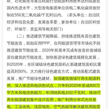
材、石化炼焦等重点耗能行业能源利用效率达到或接近
国内先进水平，大型发电集团单位供电二氧化碳排放控
制在
550
克
二氧化碳
/
千瓦时以内。
（牵头单位：自治区
经济和信息化委、发展改革委，参加单位：自治区科技
厅、环保厅、质监局等相关部门）
（二）推进建筑节能降碳。
持续推进既有居住建筑
节能改造，鼓励应用PPP、合同能源管理等市场化手段
推进建筑节能改造，2020年前基本完成有改造价值城镇
居住建筑的节能改造。加快推进绿色建筑规模化发展，
到2020年，全区城镇绿色建筑面积占新建建筑面积比重
提高到50%。大力推行绿色建造方式，推动装配式建筑
发展，推广节能绿色建材。
加强建筑领域可再生能源利
用。深入推进风电供热试点，力争到2020年形成800万
平方米风电供热能力，年消纳风电10亿千瓦时。推动可
再生能源建筑集中连片应用，推广利用分布式光伏发
电、工业余热、浅层地热、空气热能等解决建筑用能需