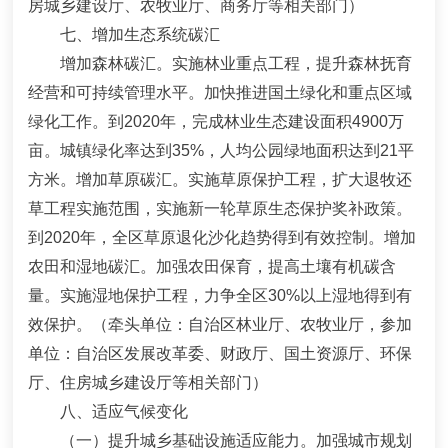
房城乡建设厅、农牧业厅、商务厅等相关部门）
七、增加生态系统碳汇
增加森林碳汇。实施林业重点工程，提升森林抚育
经营和可持续管理水平。加快推进国土绿化和重点区域
绿化工作。到
2020
年，完成林业生态建设面积
4900
万
亩
。城镇绿化率达到
35%
，人均公园绿地面积达到
21
平
方米
。增加草原碳汇。实施草原保护工程，扩大退牧还
草工程实施范围，实施新一轮草原生态保护奖补政策。
到
2020
年，全区草原退化沙化趋势得到有效控制。增加
农田和湿地碳汇。加强农田保育，提高土壤有机碳含
量。实施湿地保护工程，力争全
区
30%
以上湿地得到有
效保护。
（牵头单位：自治区林业厅、农牧业厅，参加
单位：自治区发展改革委、财政厅、国土资源厅、环保
厅、住房城乡建设厅等相关部门）
八、适应气候变化
（一）提升城乡基础设施适应能力。
加强城市规划