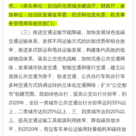
求。
（牵头单位：自治区住房城乡建设厅、财政厅，参
加单位：自治区发展改革委、经济和信息化委、机关事
务管理局等相关部门）
（三）推进交通运输节能降碳。
加快发展绿色低碳
交通运输体系。发挥不同运输方式的比较优势和组合效
率，推进多式联运和甩挂运输发展，构建集约高效的低
碳物流体系。落实公交优先战略，
加快完善公共交通网
络，
发展城市轨道交通、智能交通和慢行交通，
建立以
道路公共交通为骨干、轨道交通、公共自行车和步行等
多种交通方式协调运转的立体化交通网络；
扩大
“
公交都
市
”
创建范围。鼓励绿色出行，
提高公交出行分担率
，到
2020
年，全区一类城市公共交通出行分担率达到
35%
以
上，二类城市达到
25%
以上，三、四类城市达到
20%
以
上
。提高交通运输工具能源利用效率、降低碳排放水
平，到
2020
年，营运客车单位运输周转量能耗和碳排放