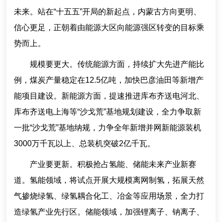
未来。站在“十五五”开局的新起点，内蒙古方向更明、
信心更足，正朝着由能源大区向能源强区转变的目标乘
势而上。
规模要更大。传统能源方面，持续扩大先进产能比
例，煤炭产量稳定在12.5亿吨，加快巴彦油田等新增产
能项目建设。新能源方面，提速推进库布齐送电河北、
库布齐送电上海等“沙戈荒”基地规划建设，全力争取新
一批“沙戈荒”基地纳规，力争全年新增并网新能源装机
3000万千瓦以上、总装机突破2亿千瓦。
产业要更新。积极抢占氢能、储能未来产业新赛
道。氢能领域，将试点开展大规模离网制氢，拓展天然
气掺烧绿氢、绿氢耦合化工、冶金等应用场景，全力打
造绿氢产业先行区。储能领域，加强锂离子、钠离子、