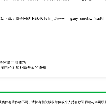
网站下载
：
协会网站下载地址
: http://www.nmgxny.com/downloa
目全容量并网成功
能源电价附加补助资金的通知
载稿件有些作者不明，请持有相关版权单位或个人持有效证明速与本网联