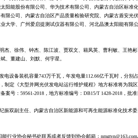
能太阳能股份有限公司
、
华为技术有限公司
、
内蒙古自治区标准
份有限公司
、
内蒙古自治区产品质量检验研究院
、
内蒙古盾安光
工业大学
、
广州爱启提测试仪器有限公司
、
河北晶澳太阳能有限
明杰
、
徐伟
、
钟杰
、
陈江波
、
贾双文
、
籍凤英
、
曹利敏
、
王艳彬
会斌
、
董建山
、
刘默
、
何宇星
。
发电设备装机容量
743
万千瓦
，
年发电量
112.66
亿千瓦时
，
分别
，
制定
《
大型并网光伏发电站运行维护规程
》
地方标准
将为我区
准
备案号
：
59561-2018，
地方标准编号
：DB15/T 1428-2018，
批准
纪振双副主任
、
内蒙古自治区新能源和可再生能源标准化技术委
。
阳能行业协会秘书处联系或者反馈到协会邮箱
：nmgtyn@163.com