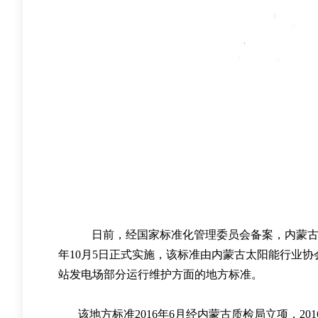
日前
，
经国家标准化管理委员会备案
，
内蒙
年
10
月
5
日正式实施
，
该标准由内蒙古太阳能行业协
站发电场部分运行维护方面的地方标准
。
该地方标准
2016
年
6
月经内蒙古质检局立项
，201