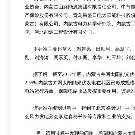
业协会
、
内蒙古山路能源集团有限责任公司
、
中节
产保险股份有限公司
、
青岛昌盛日电太阳能科技股
蒙古
）
有限公司
、
内蒙古电力科学研究院
、
内蒙古
院
、
河北能源工程设计有限公司
。
本标准主要起草人
：
温建亮
、
田胜利
、
高慧平
、
刚
、
刘海涛
、
闫素英
、
付加庭
、
李华
、
杜玉雄
、
刘
据了解
，
截至
2017
年底
，
内蒙古并网太阳能光伏
2.55%,
内蒙古并网
太阳能
光伏
发电在我区已形成规模
电站运行寿命
，
保障电站收益发挥重要作用
。
该标
该标准在编制过程中
，
得到了北京鉴衡认证中心
会风力发电分会李建春秘书长等专家和企业的支持
另
：
运用过程中发现的问题
，
希望和内蒙古太