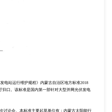
伏发电站运行维护规程
》
内蒙古自治区地方标准
2018
厅归口
。
该标准是国内第一部针对大型并网光伏发电
次讨论会
。
本标准主要起草单位有
：
内蒙古太阳能行