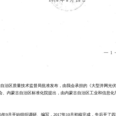
古自治区质量技术监督局批准发布
，
由我会承担的
《
大型并网光
会
、
内蒙古自治区标准化院提出
，
由内蒙古自治区工业和信息化
6
年
9
月开始组织调研
、
编写
，2017
年
10
月初稿完成
，
先后开了四