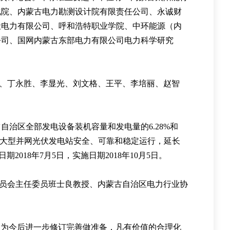
化院
、
内蒙古电力勘测设计院有限责任公司
、
永诚财
伏电力有限公司
、
呼和浩特职业学院
、
中环能源
（
内
公司
、
国网内蒙古东部电力有限公司电力科学研究
、
丁永胜
、
李显光
、
刘文格
、
王平
、
李培丽
、
赵智
占自治区全部发电设备装机容量和发电量的
6.28%
和
大型并网光伏发电站安全
、
可靠和稳定运行
，
延长
日期
2018
年
7
月
5
日
，
实施日期
2018
年
10
月
5
日
。
员会主任委员班士良教授
、
内蒙古自治区电力行业协
,
为今后进一步修订完善做准备
，
凡有价值的合理化