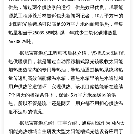
供热
，通过两个供热季的运行，供热效果优良
。旭宸能
源总工程师苍后林告诉包头新闻网记者，
10
万平方米的
太阳能光热镜场可以满足
万平方米的面积供热，年集
50
热量相当于
吨标煤，年减少二氧化碳排放量
25089.58
吨
。
66738.29
据旭宸能源总工程师苍后林介绍，
该
槽式太阳能光
热供暖项目，就是通过自动跟踪槽式聚光镜
吸收太阳能
加热集热管内的专用导热油，导热油通过换热系统将热
量传递到高效储能保温水箱
，蓄热水箱里的热水通过和
用户供热管道循环，实现供热
。
该项目储热
能够在连续
7
个
阴天
的
极端条件下，保证
45
万平方米采暖区的供
热。所以不管是晚上还是阴天，用户都不用担心
供热
温
度不达标的情况。
据
旭宸能源
总经理王宇介绍
，旭宸能源作为国内太
阳能光热领域自主研发大型
太阳能槽式
光热设备应用
于