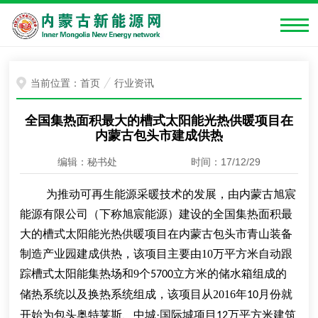
当前位置：
首页
行业资讯
全国集热面积最大的槽式太阳能光热供暖项目在
内蒙古包头市建成供热
编辑：秘书处
时间：17/12/29
为推动
可再生能源
采暖
技术的发展
，由内蒙古旭宸
能源有限公司
（下称
旭宸能源
）
建设的全国
集热面积
最
大
的
槽式太阳能光热供暖项目在内蒙古包头市
青山装备
制造产业园
建成
供热
，该项目
主要由
10
万平方米
自动跟
踪槽式太阳能
集热场
和
9
个
立方米的储水箱组成的
5700
储热系统
以及换热系统组成
，
该项目
从
2016
年
月份就
10
开始为包头奥特莱斯、中城·国际城项目
万平方米建筑
12