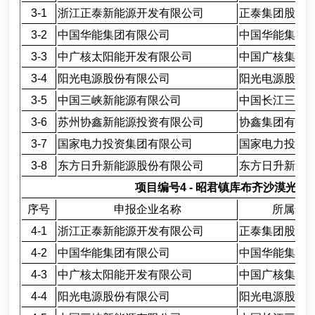
3-1
浙江正泰新能源开发有限公司
正泰集团股份
3-2
中国华能集团有限公司
中国华能集团
3-3
中广核太阳能开发有限公司
中国广核集团
3-4
阳光电源股份有限公司
阳光电源股份
3-5
中国三峡新能源有限公司
中国长江三峡
3-6
苏州协鑫新能源投资有限公司
协鑫集团有限
3-7
国家电力投资集团有限公司
国家电力投资
3-8
东方日升新能源股份有限公司
东方日升新能
项目编号
4 -
昭君镇库布齐沙漠光伏
序号
申报企业名称
所属最
4-1
浙江正泰新能源开发有限公司
正泰集团股份
4-2
中国华能集团有限公司
中国华能集团
4-3
中广核太阳能开发有限公司
中国广核集团
4-4
阳光电源股份有限公司
阳光电源股份