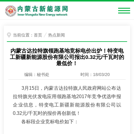
当前位置：
首页
热点新闻
内蒙古达拉特旗领跑基地竞标电价出炉！特变电
工新疆新能源股份有限公司报出0.32元/千瓦时的
最低价！
编辑：秘书处
时间：18/03/20
3月15日，内蒙古达拉特旗人民政府网站公布达
拉特旗光伏发电应用领跑基地2017年竞争优选申报
企业信息，
特变电工新疆新能源股份有限公司以
0.32元/千瓦时的报价再创新低！
各标段企业竞标电价如下：