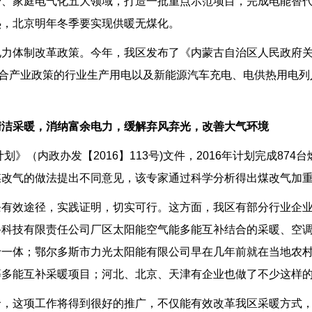
、家庭电气化五大领域，打造一批重点示范项目，完成电能替代电
热，北京明年冬季要实现供暖无煤化。
力体制改革政策。今年，我区发布了《内蒙古自治区人民政府关
将符合产业政策的行业生产用电以及新能源汽车充电、电供热用电列入
洁采暖，消纳富余电力，缓解弃风弃光，改善大气环境
》（内政办发【2016】113号)文件，2016年计划完成87
煤改气的做法提出不同意见，该专家通过科学分析得出煤改气加
条有效途径，实践证明，切实可行。这方面，我区有部分行业企
备科技有限责任公司厂区太阳能空气能多能互补结合的采暖、空
于一体；鄂尔多斯市力光太阳能有限公司早在几年前就在当地农
等多能互补采暖项目；河北、北京、天津有企业也做了不少这样
价，这项工作将得到很好的推广，不仅能有效改革我区采暖方式