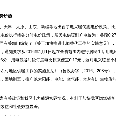
势所趋
天津、太原、山东、新疆等地出台了电采暖优惠电价政策。比如
行峰谷分时电价政策，居民电供暖到户电价为：谷段0.2798元/千
革委会同有关部门编制了《关于加快推进电能替代工作的实施意见
，通知要求从2016年1月1日起在全省范围内进行居民生活用
3分，用电低谷时段每度电比原来便宜0.17元，这对电采暖是个
村地区供暖工作的实施意见》（鲁政办字〔2016〕208号），
区，因地制宜，推广以太阳能、电能、空气能、地热能、生物质
家有关政策和我区电力能源实际情况，有利于加快我区燃煤锅炉
济效益和社会效益显著。